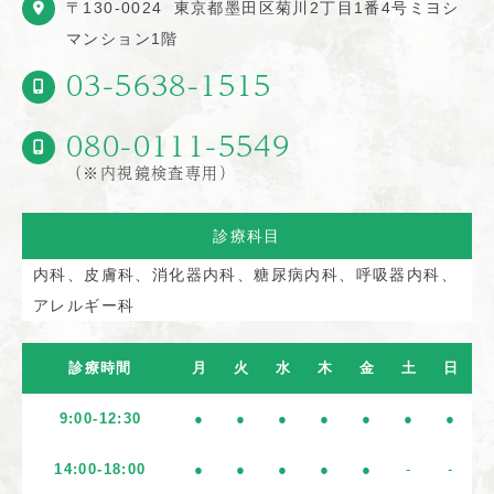
〒130-0024
東京都墨田区菊川2丁目1番4号ミヨシ
マンション1階
03-5638-1515
080-0111-5549
（※内視鏡検査専用）
診療科目
内科、皮膚科、消化器内科、糖尿病内科、呼吸器内科、
アレルギー科
診療時間
月
火
水
木
金
土
日
9:00-12:30
●
●
●
●
●
●
●
14:00-18:00
●
●
●
●
●
-
-