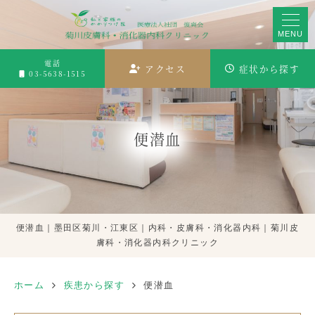
MENU
電話
アクセス
症状から探す
03-5638-1515
便潜血
便潜血｜墨田区菊川・江東区｜内科・皮膚科・消化器内科｜菊川皮
膚科・消化器内科クリニック
ホーム
疾患から探す
便潜血