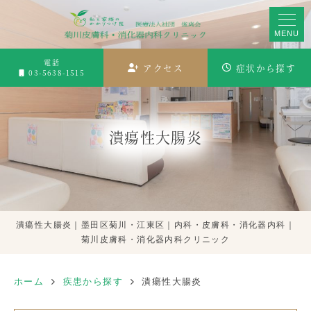
MENU
電話
アクセス
症状から探す
03-5638-1515
潰瘍性大腸炎
潰瘍性大腸炎｜墨田区菊川・江東区｜内科・皮膚科・消化器内科｜
菊川皮膚科・消化器内科クリニック
ホーム
疾患から探す
潰瘍性大腸炎