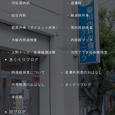
消化器内科
皮膚科
総合内科
糖尿病外来
肥満外来（ダイエット外来）
胃内視鏡検査
大腸内視鏡検査
内視鏡ドック
人間ドック・各種健康診断
当院でできる各種検査
きくくりブログ
内視鏡検査について
皮膚科疾患のおはなし
内科疾患のおはなし
きくクリブログ
未分類
旧ブログ