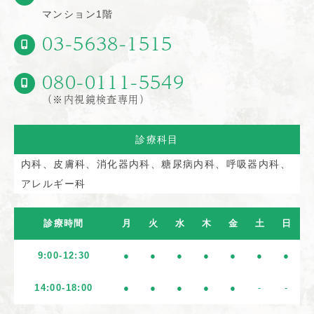
マンション1階
03-5638-1515
080-0111-5549
（※内視鏡検査専用）
診療科目
内科、皮膚科、消化器内科、糖尿病内科、呼吸器内科、
アレルギー科
診療時間
月
火
水
木
金
土
日
9:00-12:30
●
●
●
●
●
●
●
14:00-18:00
●
●
●
●
●
-
-