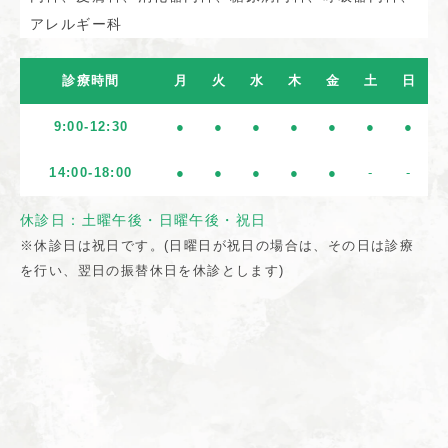
アレルギー科
診療時間
月
火
水
木
金
土
日
9:00-12:30
●
●
●
●
●
●
●
14:00-18:00
●
●
●
●
●
-
-
休診日：土曜午後・日曜午後・祝日
※休診日は祝日です。(日曜日が祝日の場合は、その日は診療
を行い、翌日の振替休日を休診とします)