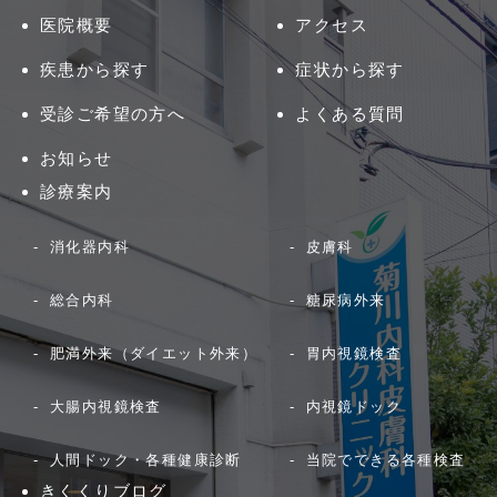
医院概要
アクセス
疾患から探す
症状から探す
受診ご希望の方へ
よくある質問
お知らせ
診療案内
消化器内科
皮膚科
総合内科
糖尿病外来
肥満外来（ダイエット外来）
胃内視鏡検査
大腸内視鏡検査
内視鏡ドック
人間ドック・各種健康診断
当院でできる各種検査
きくくりブログ