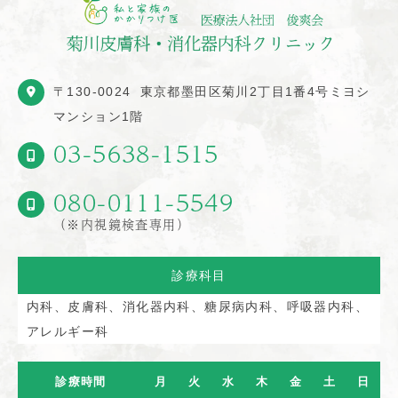
〒130-0024
東京都墨田区菊川2丁目1番4号ミヨシ
マンション1階
03-5638-1515
080-0111-5549
（※内視鏡検査専用）
診療科目
内科、皮膚科、消化器内科、糖尿病内科、呼吸器内科、
アレルギー科
診療時間
月
火
水
木
金
土
日