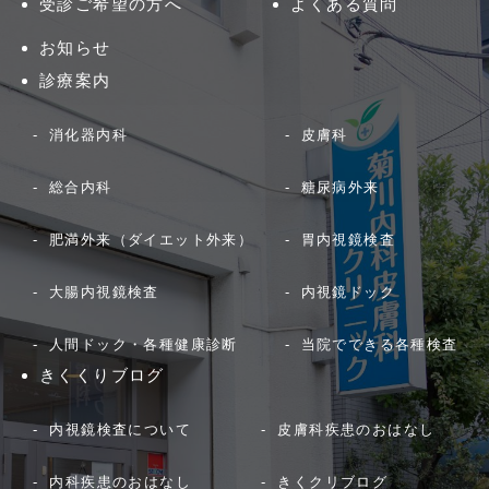
受診ご希望の方へ
よくある質問
お知らせ
診療案内
消化器内科
皮膚科
総合内科
糖尿病外来
肥満外来（ダイエット外来）
胃内視鏡検査
大腸内視鏡検査
内視鏡ドック
人間ドック・各種健康診断
当院でできる各種検査
きくくりブログ
内視鏡検査について
皮膚科疾患のおはなし
内科疾患のおはなし
きくクリブログ